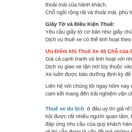
thoải mái của hành khách.
Chỗ ngồi rộng rãi và thoải mái, phù 
Giấy Tờ và Điều Kiện Thuê:
Yêu cầu giấy tờ cơ bản như giấy chứ
Dịch vụ thuê xe có thể linh hoạt the
Ưu Điểm khi Thuê Xe 45 Chỗ của 
Giá cả cạnh tranh và linh hoạt với n
Dịch vụ giao xe tận nơi tùy thuộc và
Xe luôn được bảo dưỡng định kỳ để 
Liên hệ với chúng tôi ngay hôm nay đ
cam kết mang đến trải nghiệm vận ch
Thuê xe du lịch
ở đâu uy tín giá rẻ
hỏi được rất nhiều người quan tâm, 
đáp ứng nhu cầu của quý khách hàng t
rẻ thì vẫn đang là vấn đề mà những