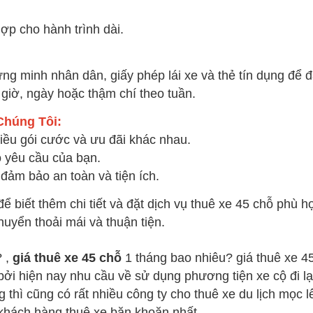
hợp cho hành trình dài.
ng minh nhân dân, giấy phép lái xe và thẻ tín dụng để đ
o giờ, ngày hoặc thậm chí theo tuần.
Chúng Tôi:
hiều gói cước và ưu đãi khác nhau.
o yêu cầu của bạn.
đảm bảo an toàn và tiện ích.
ể biết thêm chi tiết và đặt dịch vụ thuê xe 45 chỗ phù 
uyển thoải mái và thuận tiện.
? ,
giá thuê xe 45 chỗ
1 tháng bao nhiêu? giá thuê xe 45
bởi hiện nay nhu cầu về sử dụng phương tiện xe cộ đi l
hì cũng có rất nhiều công ty cho thuê xe du lịch mọc lê
 khách hàng thuê xe băn khoăn nhất.