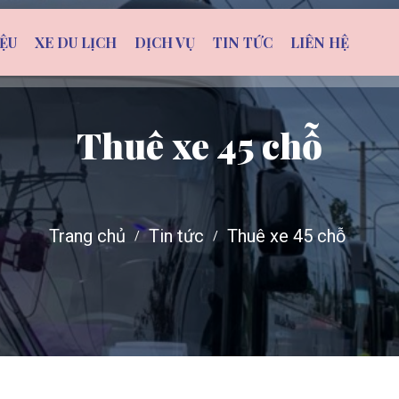
IỆU
XE DU LỊCH
DỊCH VỤ
TIN TỨC
LIÊN HỆ
Thuê xe 45 chỗ
Trang chủ
Tin tức
Thuê xe 45 chỗ
/
/