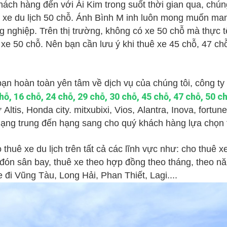
ách hàng đến với Ái Kim trong suốt thời gian qua, chú
xe du lịch 50 chỗ. Ánh Bình M inh luôn mong muốn man
 nghiệp. Trên thị trường, không có xe 50 chỗ mà thực t
xe 50 chỗ. Nên bạn cần lưu ý khi thuê xe 45 chỗ, 47 ch
bạn hoàn toàn yên tâm về dịch vụ của chúng tôi, công ty
chỗ, 16 chỗ, 24 chỗ, 29 chỗ, 30 chỗ, 45 chỗ, 47 chỗ, 50 c
ltis, Honda city. mitxubixi, Vios, Alantra, Inova, fortune
ừ hạng trung đến hạng sang cho quý khách hàng lựa chọn
huê xe du lịch trên tất cả các lĩnh vực như: cho thuê xe
 đón sân bay, thuê xe theo hợp đồng theo tháng, theo năm
e đi Vũng Tàu, Long Hải, Phan Thiết, Lagi....