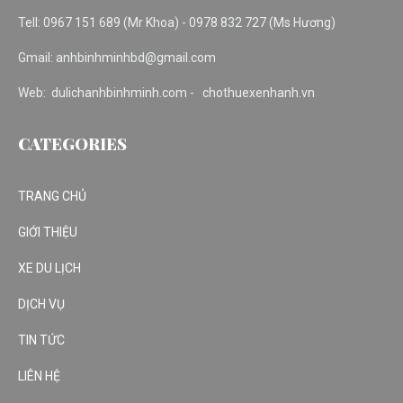
Add: 223/2 Khu Phố 1B, An Phú, Thuận An, Bình Dương
Tell: 0967 151 689 (Mr Khoa) - 0978 832 727 (Ms Hương)
Gmail: anhbinhminhbd@gmail.com
Web: dulichanhbinhminh.com -
chothuexenhanh.vn
CATEGORIES
TRANG CHỦ
GIỚI THIỆU
XE DU LỊCH
DỊCH VỤ
TIN TỨC