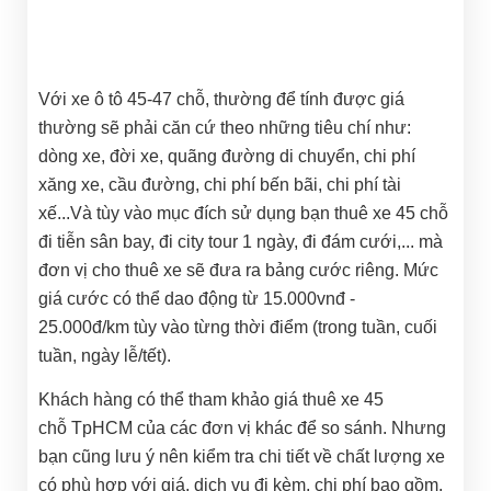
Với xe ô tô 45-47 chỗ, thường để tính được giá
thường sẽ phải căn cứ theo những tiêu chí như:
dòng xe, đời xe, quãng đường di chuyển, chi phí
xăng xe, cầu đường, chi phí bến bãi, chi phí tài
xế...Và tùy vào mục đích sử dụng bạn thuê xe 45 chỗ
đi tiễn sân bay, đi city tour 1 ngày, đi đám cưới,... mà
đơn vị cho thuê xe sẽ đưa ra bảng cước riêng. Mức
giá cước có thể dao động từ 15.000vnđ -
25.000đ/km tùy vào từng thời điểm (trong tuần, cuối
tuần, ngày lễ/tết).
Khách hàng có thể tham khảo giá thuê xe 45
chỗ TpHCM của các đơn vị khác để so sánh. Nhưng
bạn cũng lưu ý nên kiểm tra chi tiết về chất lượng xe
có phù hợp với giá, dịch vụ đi kèm, chi phí bao gồm.